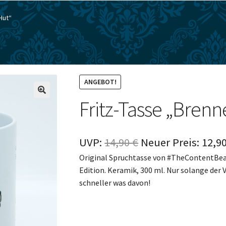
Hut“
ANGEBOT!
Fritz-Tasse „Bren
Ursprünglicher
UVP:
14,90
€
Neuer Preis:
12,9
Original Spruchtasse von #TheContentBeagl
Preis
Edition. Keramik, 300 ml. Nur solange der V
war:
schneller was davon!
14,90 €