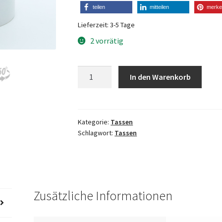
teilen
mitteilen
merk
Lieferzeit:
3-5 Tage
2 vorrätig
Fritz-
In den Warenkorb
Tasse
"Brennender
Hut"
Menge
Kategorie:
Tassen
Schlagwort:
Tassen
Zusätzliche Informationen