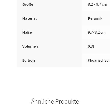
Größe
8,2 × 9,7 cm
Material
Keramik
Maße
9,7×8,2 cm
Volumen
0,3l
Edition
#boarischEdi
Ähnliche Produkte