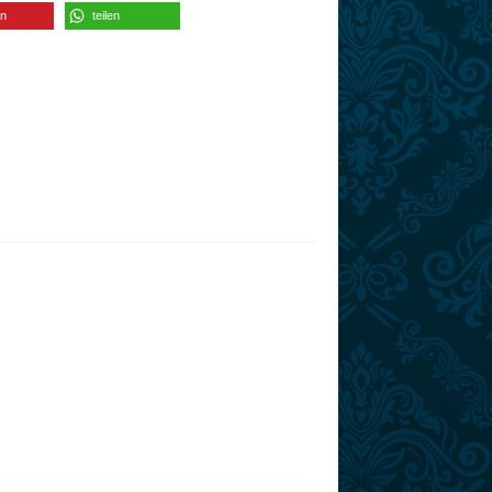
en
teilen