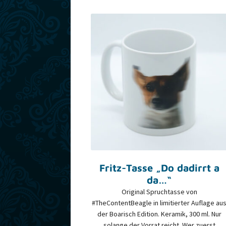
Fritz-Tasse „Do dadirrt a
da…“
Original Spruchtasse von
#TheContentBeagle in limitierter Auflage au
der Boarisch Edition. Keramik, 300 ml. Nur
solange der Vorrat reicht. Wer zuerst