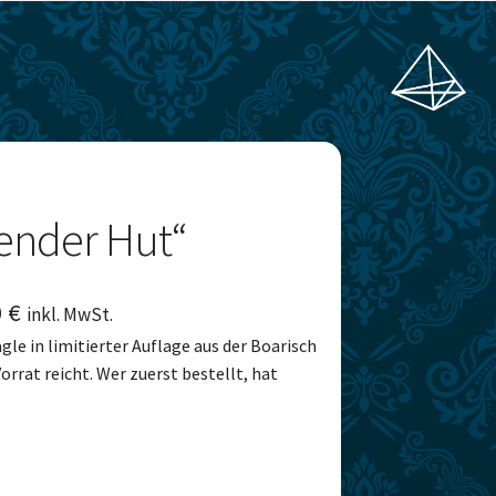
nender Hut“
Aktueller
0
€
inkl. MwSt.
e in limitierter Auflage aus der Boarisch
Preis
orrat reicht. Wer zuerst bestellt, hat
ist:
12,90 €.