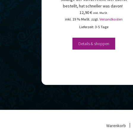
bestellt, hat schneller was davon!
12,90
€
inkl. MwSt.
inkl. 19 % MwSt.
zzgl.
Versandkosten
Lieferzeit:
3-5 Tage
Details & shoppen
Warenkorb